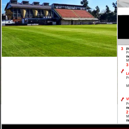
3
p
P
n
M
3
L
P
M
V
P
n
2
M
n