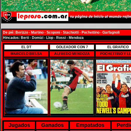
De pié: Berizzo - Martino - Scoponi - Stachiotti - Pochettino - Garfagnoli
Hincados: Berti - Domizi - Llop - Rossi - Mendoza
EL DT
GOLEADOR CON 7
EL GRAFICO
MARCELO BIELSA
ALFREDO MENDOZA
POCHETTINO Y L
Jugados
Ganados
Empatados
Perdi