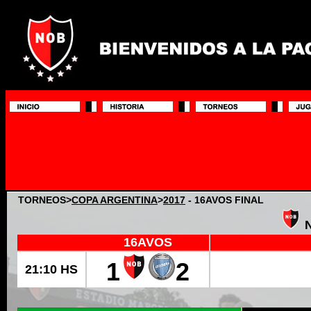
TORNEOS>
COPA ARGENTINA
>
2017
- 16AVOS FINAL
N
....................
16AVOS
1
2
21:10 HS