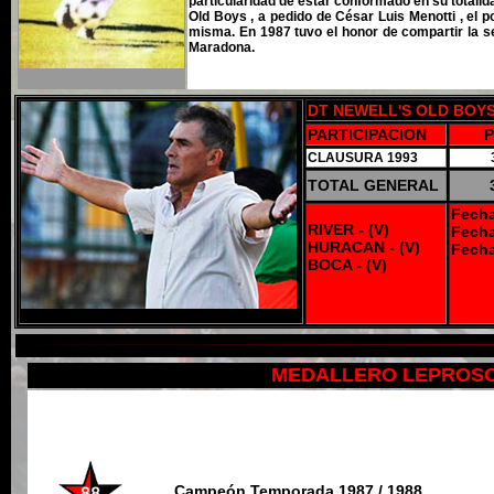
particularidad de estar conformado en su totalida
Old Boys , a pedido de César Luis Menotti , el 
misma. En 1987 tuvo el honor de compartir la 
Maradona.
DT NEWELL'S OLD BOY
PARTICIPACION
P
CLAUSURA 1993
TOTAL GENERAL
Fecha
RIVER - (V)
Fecha
HURACAN - (V)
Fecha
BOCA - (V)
MEDALLERO LEPROS
Campeón Temporada 1987 / 1988.