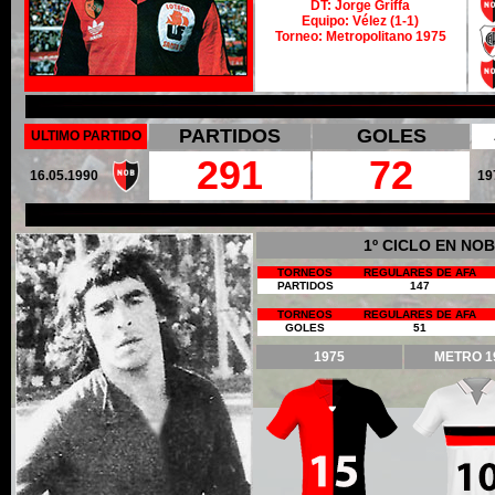
DT: Jorge Griffa
Equipo: Vélez (1-1)
Torneo: Metropolitano 1975
PARTIDOS
GOLES
ULTIMO PARTIDO
291
72
16.05.1990
19
1º CICLO EN NOB 
TORNEOS
REGULARES DE AFA
PARTIDOS
147
TORNEOS
REGULARES DE AFA
GOLES
51
1975
METRO 1