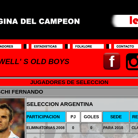
WELL' S OLD BOYS
JUGADORES DE SELECCION
CHI FERNANDO
SELECCION ARGENTINA
PARTICIPACION
PJ
GOLES
SEDE
RE
ELIMINATORIAS 2008
0
0
PARA 2010
CL