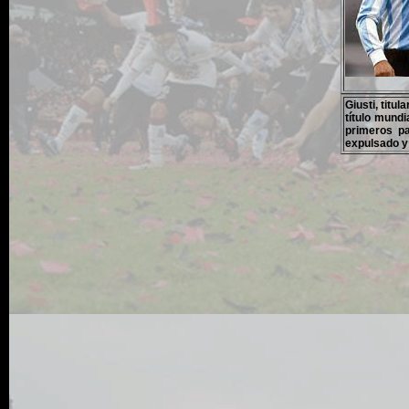
Giusti, titu
título mund
primeros pa
expulsado y 