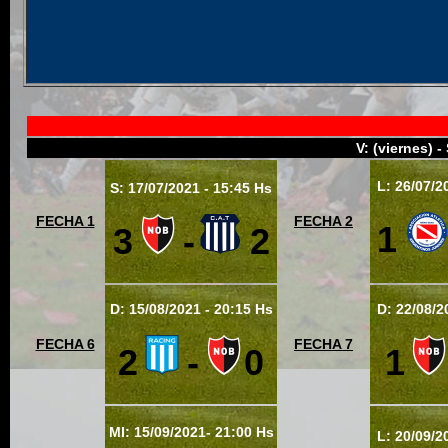
V: (viernes) -
L: 26/07/2
S: 17/07/2021 - 15:45 Hs
FECHA 1
FECHA 2
1
3
-
2
D: 15/08/2021 - 20:15 Hs
D: 22/08/2
FECHA 6
FECHA 7
2
-
0
1
MI: 15/09/2021- 21:00 Hs
L: 20/09/2