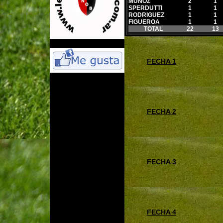
MUÑOZ
2
1
SPERDUTTI
1
1
RODRIGUEZ
1
1
FIGUEROA
1
1
TOTAL
22
13
FECHA 1
FECHA 2
FECHA 3
FECHA 4