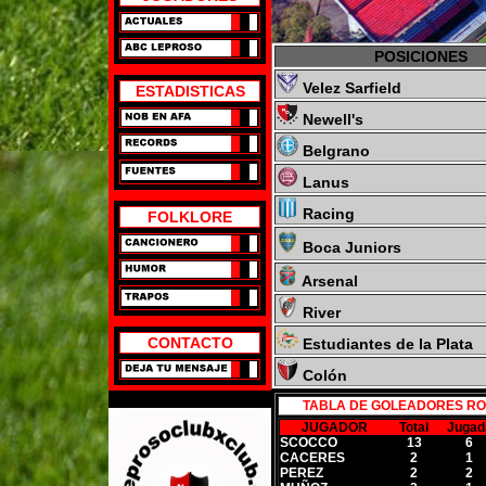
POSICIONES
Velez Sarfield
ESTADISTICAS
Newell's
Belgrano
Lanus
Racing
FOLKLORE
Boca Juniors
Arsenal
River
CONTACTO
Estudiantes de la Plata
Colón
TABLA DE GOLEADORES ROJ
JUGADOR
Total
Jugad
SCOCCO
13
6
CACERES
2
1
PEREZ
2
2